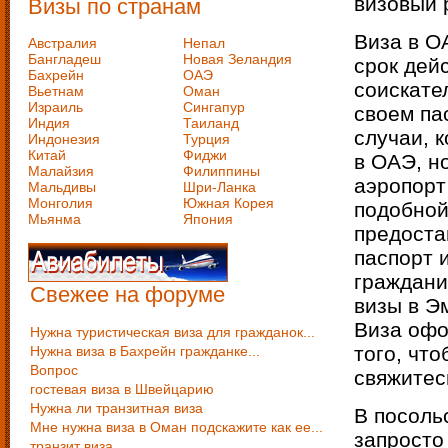
визовый 
Визы по странам
Виза в О
Австралия
Непал
Бангладеш
Новая Зеландия
срок дей
Бахрейн
ОАЭ
соискате
Вьетнам
Оман
Израиль
Сингапур
своем па
Индия
Таиланд
случаи, 
Индонезия
Турция
Китай
Фиджи
в ОАЭ, н
Малайзия
Филиппины
аэропорт
Мальдивы
Шри-Ланка
Монголия
Южная Корея
подобной
Мьянма
Япония
предоста
паспорт 
граждани
Свежее на форуме
визы в Э
Виза офо
Нужна туристическая виза для гражданок...
того, чт
Нужна виза в Бахрейн гражданке...
Вопрос
свяжитес
гостевая виза в Швейцарию
Нужна ли транзитная виза
В посоль
Мне нужна виза в Оман подскажите как ее...
запросто
транзит виза